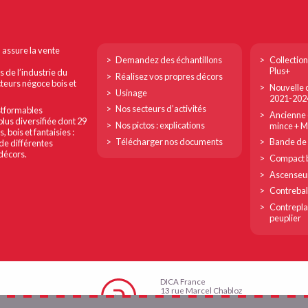
Footer
Footer
n assure la vente
Demandez des échantillons
Collection
col
col
Plus+
s de l’industrie du
Réalisez vos propres décors
cteurs négoce bois et
Nouvelle c
1
2
Usinage
2021-202
Nos secteurs d’activités
ostformables
Ancienne c
plus diversifiée dont 29
Nos pictos : explications
mince + 
bois et fantaisies :
Télécharger nos documents
Bande de 
de différentes
 décors.
Compact b
Ascenseu
Contreba
Contrepla
peuplier
DICA France
13 rue Marcel Chabloz
38400 Saint-Martin d’Hères