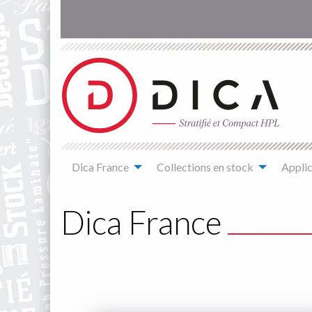
Aller
au
contenu
principal
Main
Dica France
Collections en stock
Applic
navigation
You
are
Dica France
here