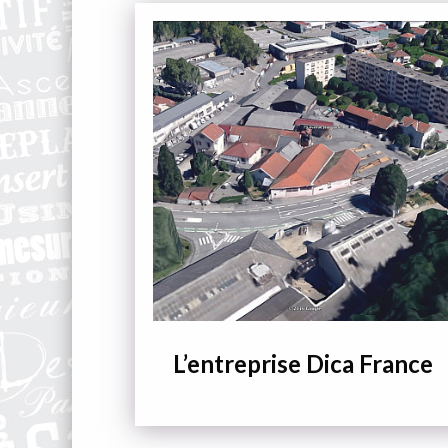
Bloc
d'accès
au
sous-
pages
L’entreprise Dica France