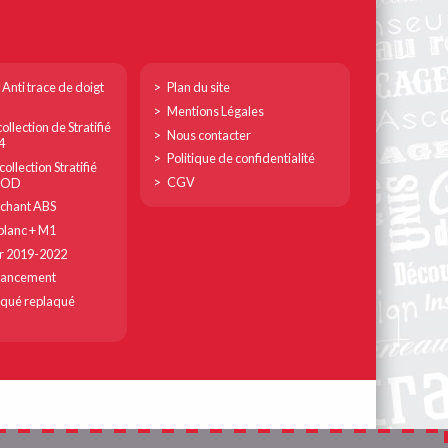
Footer
 Anti trace de doigt
Plan du site
col
Mentions Légales
ollection de Stratifié
3
Nous contacter
4
Politique de confidentialité
ollection Stratifié
CGV
MOD
chant ABS
lanc + M1
r 2019-2022
lancement
qué replaqué