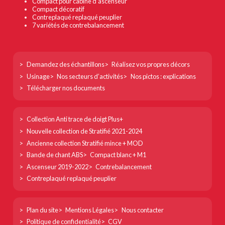
Compact pour cabine d’ascenseur
Compact décoratif
Contreplaqué replaqué peuplier
7 variétés de contrebalancement
Footer
Demandez des échantillons
Réalisez vos propres décors
col
Usinage
Nos secteurs d’activités
Nos pictos : explications
1
Télécharger nos documents
Footer
Collection Anti trace de doigt Plus+
col
Nouvelle collection de Stratifié 2021-2024
2
Ancienne collection Stratifié mince + MOD
Bande de chant ABS
Compact blanc + M1
Ascenseur 2019-2022
Contrebalancement
Contreplaqué replaqué peuplier
Footer
Plan du site
Mentions Légales
Nous contacter
col
Politique de confidentialité
CGV