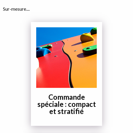
Sur-mesure....
Bloc
d'accès
au
sous-
pages
Commande
spéciale : compact
et stratifié