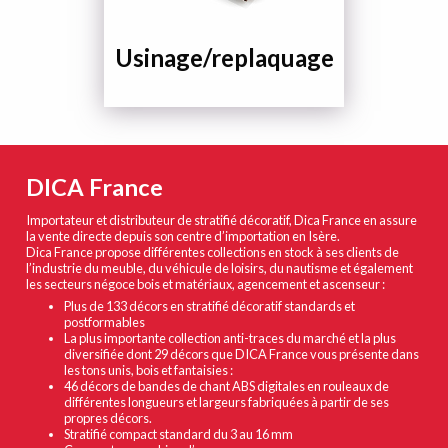
Usinage/replaquage
DICA France
Importateur et distributeur de stratifié décoratif, Dica France en assure
la vente directe depuis son centre d’importation en Isère.
Dica France propose différentes collections en stock à ses clients de
l’industrie du meuble, du véhicule de loisirs, du nautisme et également
les secteurs négoce bois et matériaux, agencement et ascenseur :
Plus de 133 décors en stratifié décoratif standards et
postformables
La plus importante collection anti-traces du marché et la plus
diversifiée dont 29 décors que DICA France vous présente dans
les tons unis, bois et fantaisies :
46 décors de bandes de chant ABS digitales en rouleaux de
différentes longueurs et largeurs fabriquées à partir de ses
propres décors.
Stratifié compact standard du 3 au 16 mm