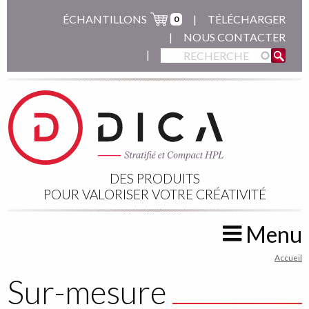
Aller
ÉCHANTILLONS
TÉLÉCHARGER
0
au
NOUS CONTACTER
contenu
principal
DES PRODUITS
POUR VALORISER VOTRE CRÉATIVITÉ
Menu
You
Accueil
are
Sur-mesure
here