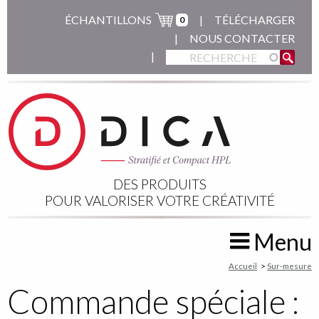
Aller
ÉCHANTILLONS
TÉLÉCHARGER
0
au
NOUS CONTACTER
contenu
principal
DES PRODUITS
POUR VALORISER VOTRE CRÉATIVITÉ
Menu
You
Accueil
Sur-mesure
are
Commande spéciale :
here