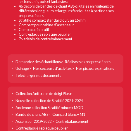
les tons unis, bois et fantaisies :
46 décors de bandes de chant ABS digitales en rouleaux de
différentes longueurs et largeurs fabriquées à partir de ses
propres décors.
Stratifié compact standard du 3 au 16 mm
Compact pour cabine d’ascenseur
Compact décoratif
Contreplaqué replaqué peuplier
7 variétés de contrebalancement
Footer
Demandez des échantillons
Réalisez vos propres décors
col
Usinage
Nos secteurs d’activités
Nos pictos : explications
1
Télécharger nos documents
Footer
Collection Anti trace de doigt Plus+
col
Nouvelle collection de Stratifié 2021-2024
2
Ancienne collection Stratifié mince + MOD
Bande de chant ABS
Compact blanc + M1
Ascenseur 2019-2022
Contrebalancement
Contreplaqué replaqué peuplier