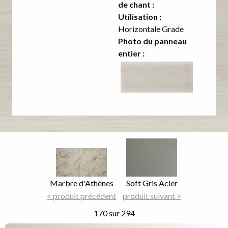
de chant :
Utilisation :
Horizontale Grade
Photo du panneau
entier :
Image
Image
Focus
Focus
Nom
Marbre d'Athènes
Nom
Soft Gris Acier
du
< produit précédent
du
produit suivant >
décor
décor
170 sur 294