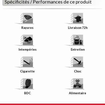
Spécificités / Performances de ce produit
Rayures
Livraison 72h
Intempéries
Entretien
Bande de
Chant
assortie à
votre décor
Cigarette
Choc
BDC
Alimentaire