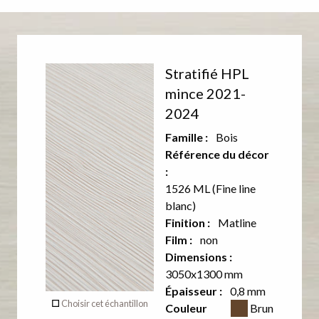
Décor
Stratifié HPL
recto
mince 2021-
2024
Aucun
Famille :
Bois
décor sur
Référence du décor
:
le verso
1526 ML (Fine line
de ce
blanc)
Finition :
Matline
produit
Film :
non
Dimensions :
3050x1300 mm
Verso
Épaisseur :
0,8 mm
Couleur CSS
Choisir cet échantillon
Couleur
Brun