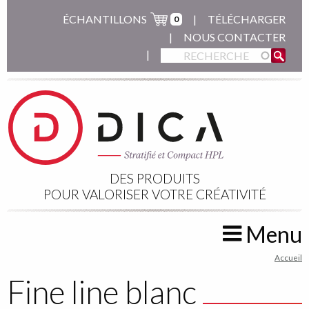
Aller
ÉCHANTILLONS
TÉLÉCHARGER
0
au
NOUS CONTACTER
contenu
principal
DES PRODUITS
POUR VALORISER VOTRE CRÉATIVITÉ
Menu
You
Accueil
are
Fine line blanc
here