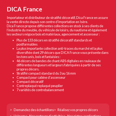
DICA France
Importateur et distributeur de stratifié décoratif, Dica France en assure
la vente directe depuis son centre d’importation en Isère.
Dica France propose différentes collections en stock à ses clients de
l’industrie du meuble, du véhicule de loisirs, du nautisme et également
les secteurs négoce bois et matériaux, agencement et ascenseur :
Plus de 133 décors en stratifié décoratif standards et
postformables
La plus importante collection anti-traces du marché et la plus
diversifiée dont 29 décors que DICA France vous présente dans
les tons unis, bois et fantaisies :
46 décors de bandes de chant ABS digitales en rouleaux de
différentes longueurs et largeurs fabriquées à partir de ses
propres décors.
Stratifié compact standard du 3 au 16 mm
Compact pour cabine d’ascenseur
Compact décoratif
Contreplaqué replaqué peuplier
7 variétés de contrebalancement
Footer
Demandez des échantillons
Réalisez vos propres décors
col
Usinage
Nos secteurs d’activités
Nos pictos : explications